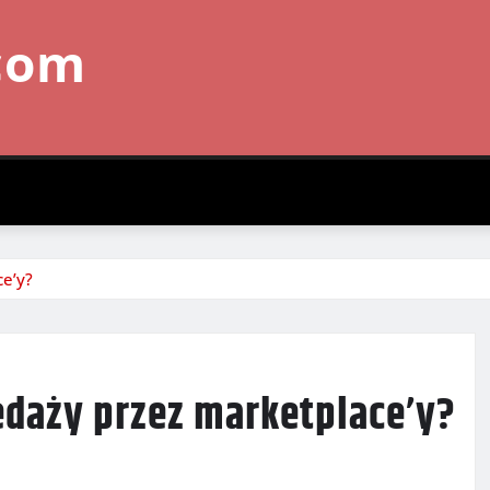
com
ce’y?
zedaży przez marketplace’y?