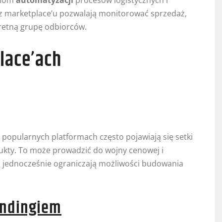
ziom
automatyzacji
procesów logistycznych i
z marketplace’u pozwalają monitorować sprzedaż,
retną grupę odbiorców.
lace’ach
 popularnych platformach często pojawiają się setki
ukty. To może prowadzić do wojny cenowej i
ale jednocześnie ograniczają możliwości budowania
andingiem