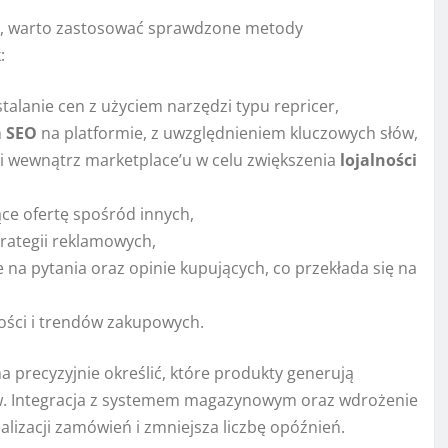
ch, warto zastosować sprawdzone metody
:
alanie cen z użyciem narzędzi typu repricer,
m
SEO
na platformie, z uwzględnieniem kluczowych słów,
i wewnątrz marketplace’u w celu zwiększenia
lojalności
ące ofertę spośród innych,
rategii reklamowych,
e na pytania oraz opinie kupujących, co przekłada się na
ści i trendów zakupowych.
recyzyjnie określić, które produkty generują
ów. Integracja z systemem magazynowym oraz wdrożenie
lizacji zamówień i zmniejsza liczbę opóźnień.