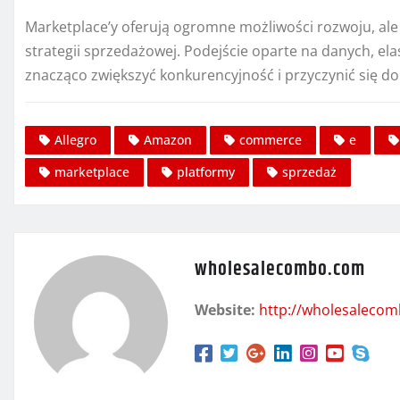
Marketplace’y oferują ogromne możliwości rozwoju, ale
strategii sprzedażowej. Podejście oparte na danych, e
znacząco zwiększyć konkurencyjność i przyczynić się d
Allegro
Amazon
commerce
e
marketplace
platformy
sprzedaż
wholesalecombo.com
Website:
http://wholesaleco