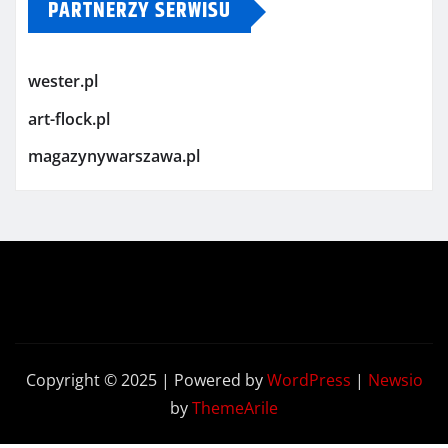
PARTNERZY SERWISU
wester.pl
art-flock.pl
magazynywarszawa.pl
Copyright © 2025 | Powered by
WordPress
|
Newsio
by
ThemeArile