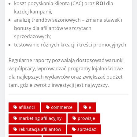
koszt pozyskania klienta (CAC) oraz
ROI
dla
każdej kampanii;
analizę trendów sezonowych – zmiana stawek i
bonusy dla afiliantów w szczytach
sprzedażowych;
testowanie różnych kreacji i treści promocyjnych.
Regularne raporty pozwalają dostosować warunki
współpracy, wprowadzać programy lojalnościowe
dla najlepszych wydawców oraz zwiększać budżet
tam, gdzie zwrot z inwestycji jest najwyższy.
afilianci
commerce
e
marketing afiliacyjny
prowizje
rekrutacja afiliantów
sprzedaż