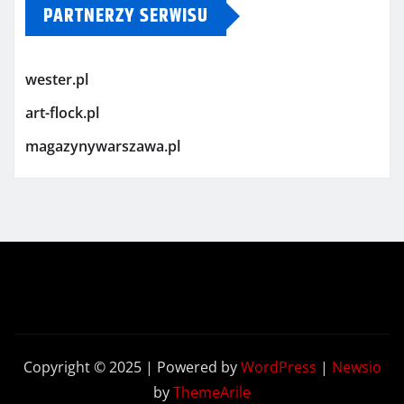
PARTNERZY SERWISU
wester.pl
art-flock.pl
magazynywarszawa.pl
Copyright © 2025 | Powered by
WordPress
|
Newsio
by
ThemeArile