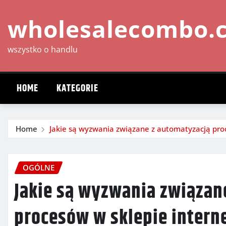
Skip
wholesalecombo.
to
content
wszystko o handlu
HOME
KATEGORIE
Home
Jakie są wyzwania związane z automatyzacją pr
OGÓLNE
Jakie są wyzwania związan
procesów w sklepie inter