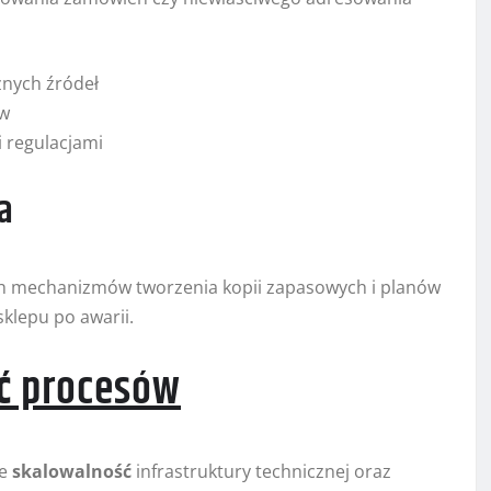
żnych źródeł
ów
 regulacjami
a
h mechanizmów tworzenia kopii zapasowych i planów
klepu po awarii.
ć
procesów
ze
skalowalność
infrastruktury technicznej oraz