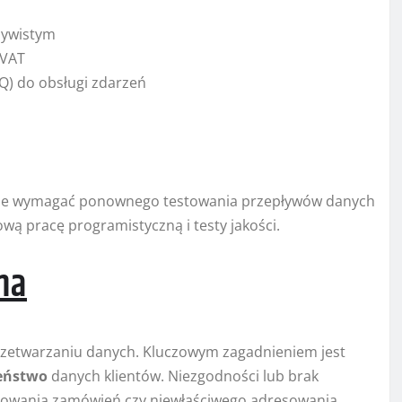
zywistym
 VAT
) do obsługi zdarzeń
że wymagać ponownego testowania przepływów danych
wą pracę programistyczną i testy jakości.
na
 przetwarzaniu danych. Kluczowym zagadnieniem jest
eństwo
danych klientów. Niezgodności lub brak
rowania zamówień czy niewłaściwego adresowania