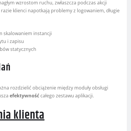
agłym wzrostom ruchu, zwłaszcza podczas akcji
azie klienci napotkają problemy z logowaniem, długie
 skalowaniem instancji
tu i zapisu
obów statycznych
dań
żna rozdzielić obciążenie między moduły obsługi
ększa
efektywność
całego zestawu aplikacji.
ia klienta