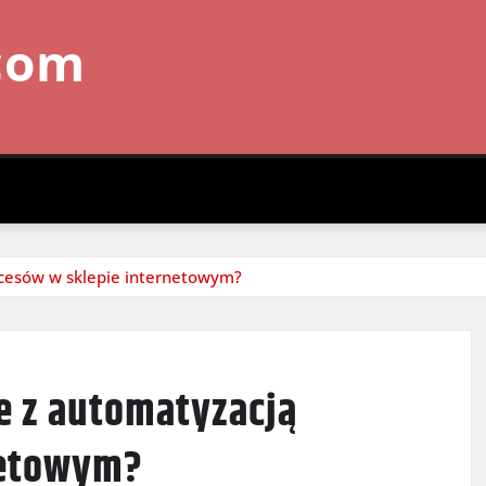
com
ocesów w sklepie internetowym?
e z automatyzacją
netowym?