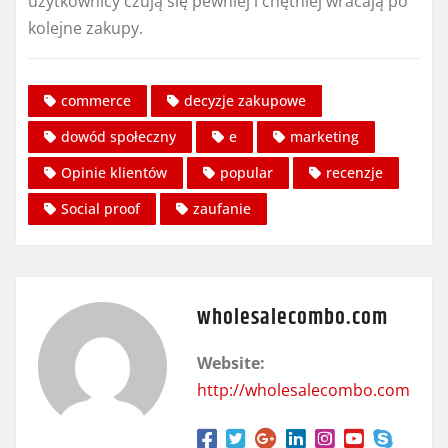
użytkownicy czują się pewniej i chętniej wracają po
kolejne zakupy.
commerce
decyzje zakupowe
dowód społeczny
e
marketing
Opinie klientów
popular
recenzje
Social proof
zaufanie
wholesalecombo.com
Website:
http://wholesalecombo.com