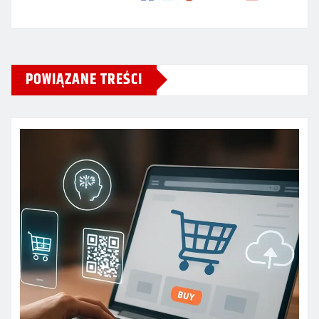
POWIĄZANE TREŚCI