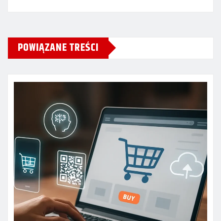
POWIĄZANE TREŚCI