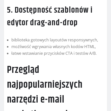
5. Dostępność szablonów i
edytor drag-and-drop
biblioteka gotowych layoutów responsywnych,
możliwość wgrywania własnych kodów HTML,
łatwe wstawianie przycisków CTA i testów A/B.
Przegląd
najpopularniejszych
narzędzi e-mail