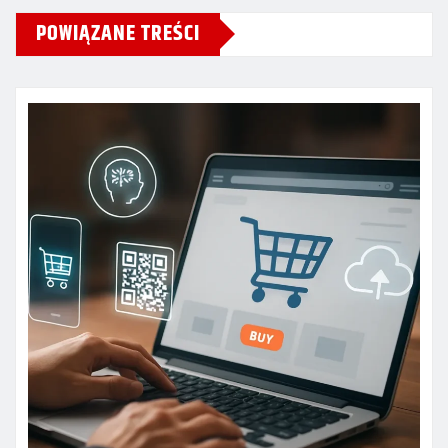
POWIĄZANE TREŚCI