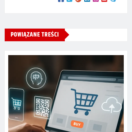
POWIĄZANE TREŚCI