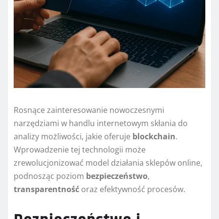
Rosnące zainteresowanie nowoczesnymi
narzędziami w handlu internetowym skłania do
analizy możliwości, jakie oferuje
blockchain
.
Wprowadzenie tej technologii może
zrewolucjonizować model działania sklepów online,
podnosząc poziom
bezpieczeństwo
,
transparentność
oraz efektywność procesów.