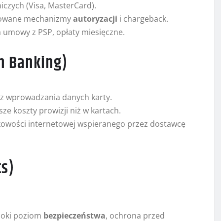
iczych (Visa, MasterCard).
budowane mechanizmy
autoryzacji
i chargeback.
a umowy z PSP, opłaty miesięczne.
n Banking)
ez wprowadzania danych karty.
ze koszty prowizji niż w kartach.
kowości internetowej wspieranego przez dostawcę
ts)
ysoki poziom
bezpieczeństwa
, ochrona przed