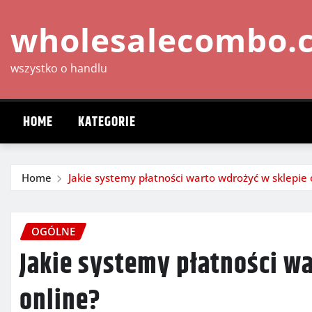
Skip
wholesalecombo.
to
content
wszystko o handlu
HOME
KATEGORIE
Home
Jakie systemy płatności warto wdrożyć w sklepie 
OGÓLNE
Jakie systemy płatności w
online?