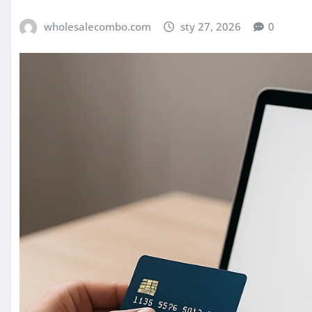
wholesalecombo.com
sty 27, 2026
0