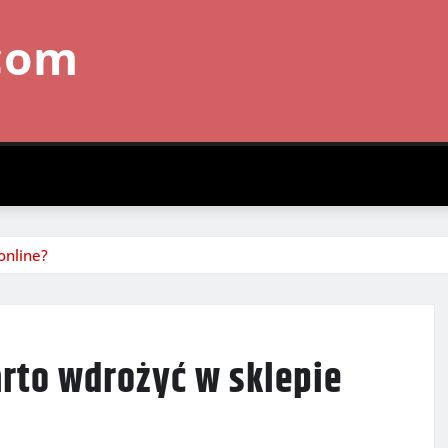
com
online?
arto wdrożyć w sklepie