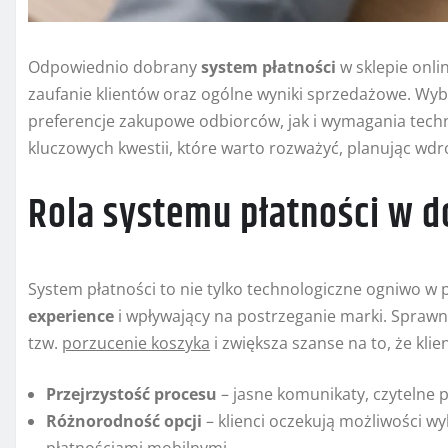
Odpowiednio dobrany
system płatności
w sklepie onli
zaufanie klientów oraz ogólne wyniki sprzedażowe. Wy
preferencje zakupowe odbiorców, jak i wymagania techn
kluczowych kwestii, które warto rozważyć, planując wd
Rola systemu płatności w
System płatności to nie tylko technologiczne ogniwo w
experience
i wpływający na postrzeganie marki. Sprawn
tzw.
porzucenie koszyka
i zwiększa szanse na to, że kli
Przejrzystość procesu
– jasne komunikaty, czytelne pr
Różnorodność opcji
– klienci oczekują możliwości w