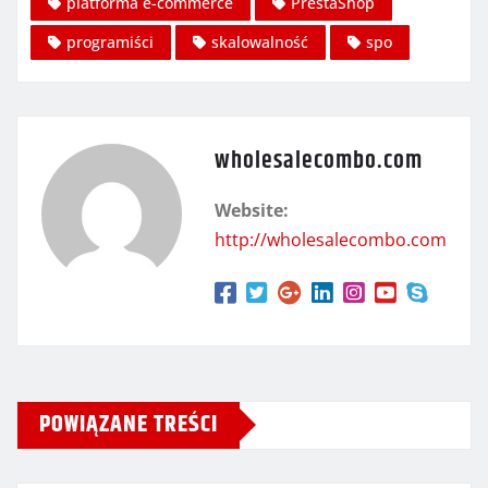
platforma e-commerce
PrestaShop
programiści
skalowalność
spo
wholesalecombo.com
Website:
http://wholesalecombo.com
POWIĄZANE TREŚCI