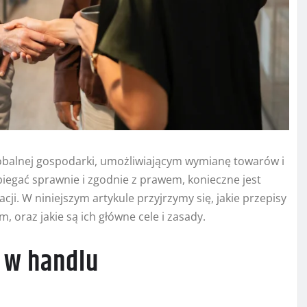
balnej gospodarki, umożliwiającym wymianę towarów i
iegać sprawnie i zgodnie z prawem, konieczne jest
ji. W niniejszym artykule przyjrzymy się, jakie przepisy
 oraz jakie są ich główne cele i zasady.
 w handlu