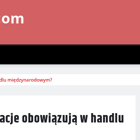
com
handlu międzynarodowym?
ulacje obowiązują w handlu