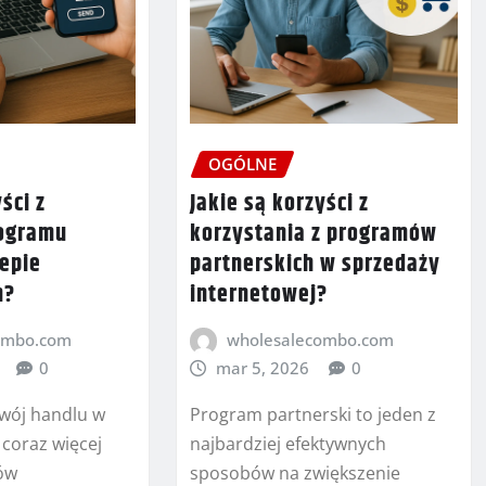
OGÓLNE
ści z
Jakie są korzyści z
rogramu
korzystania z programów
lepie
partnerskich w sprzedaży
m?
internetowej?
ombo.com
wholesalecombo.com
0
mar 5, 2026
0
wój handlu w
Program partnerski to jeden z
e coraz więcej
najbardziej efektywnych
pów
sposobów na zwiększenie