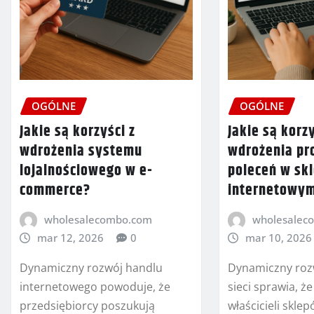
OGÓLNE
OGÓLNE
Jakie są korzyści z
Jakie są korzy
wdrożenia systemu
wdrożenia p
lojalnościowego w e-
poleceń w sk
commerce?
internetowy
wholesalecombo.com
wholesalec
mar 12, 2026
0
mar 10, 2026
Dynamiczny rozwój handlu
Dynamiczny roz
internetowego powoduje, że
sieci sprawia, ż
przedsiębiorcy poszukują
właścicieli skle