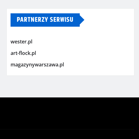
PARTNERZY SERWISU
wester.pl
art-flock.pl
magazynywarszawa.pl