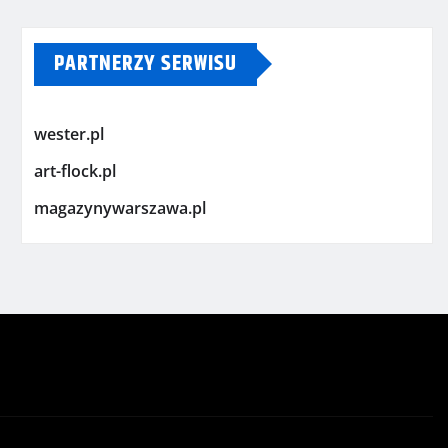
PARTNERZY SERWISU
wester.pl
art-flock.pl
magazynywarszawa.pl