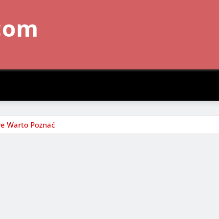
com
re Warto Poznać