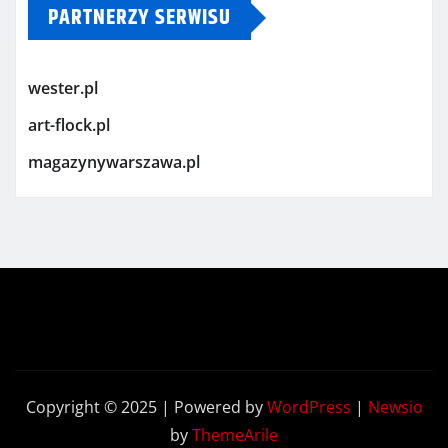
PARTNERZY SERWISU
wester.pl
art-flock.pl
magazynywarszawa.pl
Copyright © 2025 | Powered by
WordPress
|
Newsio
by
ThemeArile