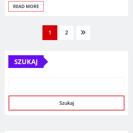
READ MORE
Stronicowanie
1
2
wpisów
SZUKAJ
Szukaj