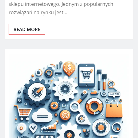
sklepu internetowego. Jednym z popularnych
rozwiązań na rynku jest…
READ MORE