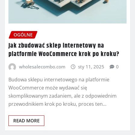
OGÓLNE
Jak zbudować sklep internetowy na
platformie WooCommerce krok po kroku?
wholesalecombo.com
sty 11, 2025
0
Budowa sklepu internetowego na platformie
WooCommerce może wydawać się
skomplikowanym zadaniem, ale z odpowiednim
przewodnikiem krok po kroku, proces ten…
READ MORE