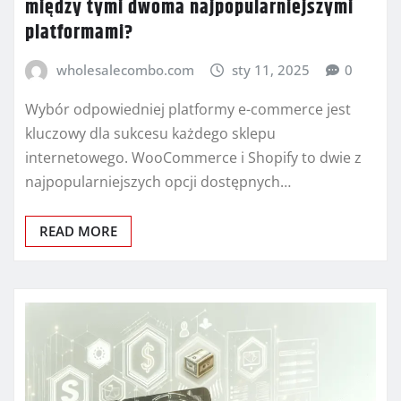
między tymi dwoma najpopularniejszymi
platformami?
wholesalecombo.com
sty 11, 2025
0
Wybór odpowiedniej platformy e-commerce jest
kluczowy dla sukcesu każdego sklepu
internetowego. WooCommerce i Shopify to dwie z
najpopularniejszych opcji dostępnych…
READ MORE