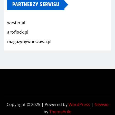
PARTNERZY SERWISU
wester.pl
art-flock.pl
magazynywarszawa.pl
Copyright © 2025 | Powered by
WordPress
|
Newsio
by
ThemeArile