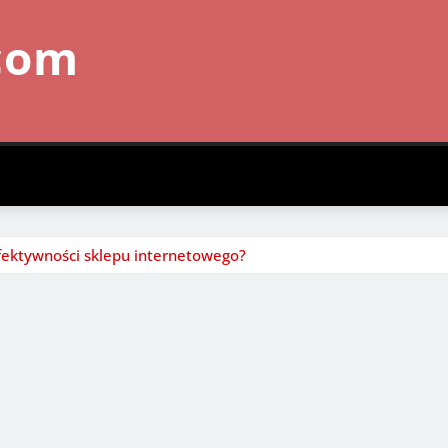
com
fektywności sklepu internetowego?