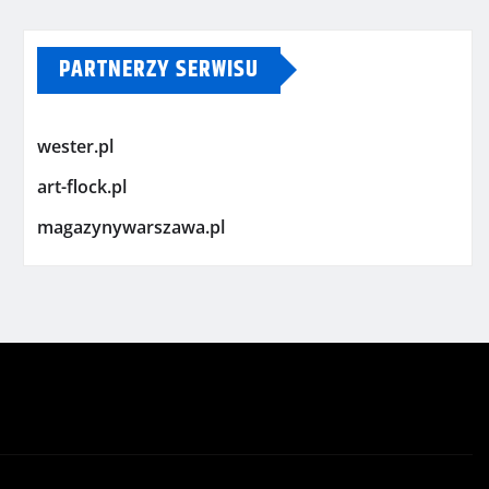
PARTNERZY SERWISU
wester.pl
art-flock.pl
magazynywarszawa.pl