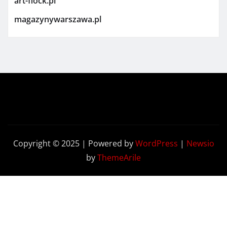
art-flock.pl
magazynywarszawa.pl
Copyright © 2025 | Powered by
WordPress
|
Newsio
by
ThemeArile