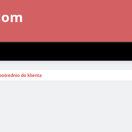
com
pośrednio do klienta