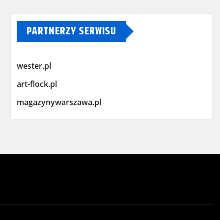
PARTNERZY SERWISU
wester.pl
art-flock.pl
magazynywarszawa.pl