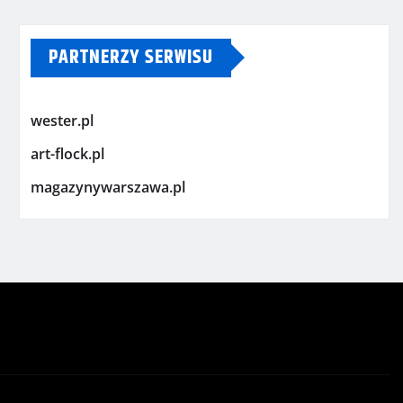
PARTNERZY SERWISU
wester.pl
art-flock.pl
magazynywarszawa.pl