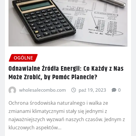
OGÓLNE
Odnawialne Źródła Energii: Co Każdy z Nas
Może Zrobić, by Pomóc Planecie?
wholesalecombo.com
paź 19, 2023
0
Ochrona środowiska naturalnego i walka ze
zmianami klimatycznymi stały się jednymi z
najważniejszych wyzwań naszych czasów. Jednym z
kluczowych aspektów…