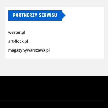
PARTNERZY SERWISU
wester.pl
art-flock.pl
magazynywarszawa.pl