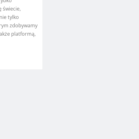
zybko
 świecie,
nie tylko
órym zdobywamy
także platformą,