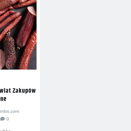
Świat Zakupów
ine
ombo.com
0