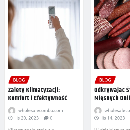
BLOG
BLOG
Zalety Klimatyzacji:
Odkrywając 
Komfort i Efektywność
Mięsnych Onl
wholesalecombo.com
wholesalec
lis 20, 2023
0
lis 14, 2023