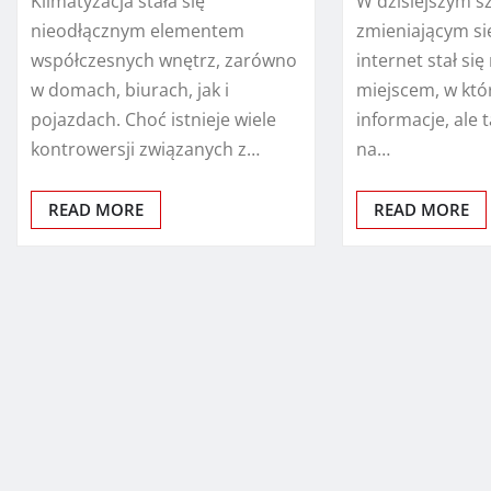
Klimatyzacja stała się
W dzisiejszym s
nieodłącznym elementem
zmieniającym się
współczesnych wnętrz, zarówno
internet stał się 
w domach, biurach, jak i
miejscem, w kt
pojazdach. Choć istnieje wiele
informacje, ale 
kontrowersji związanych z…
na…
READ MORE
READ MORE