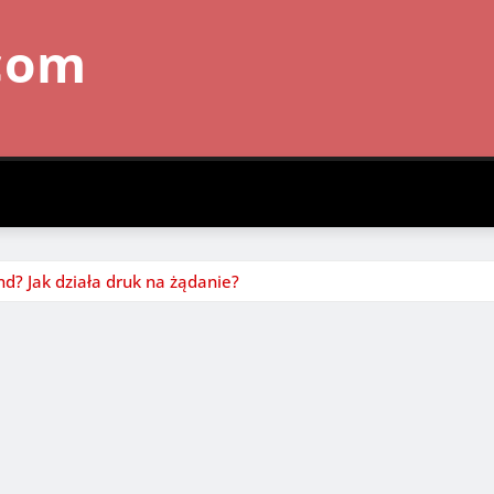
com
? Jak działa druk na żądanie?