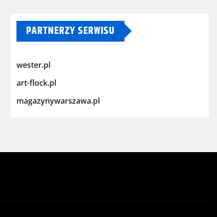
PARTNERZY SERWISU
wester.pl
art-flock.pl
magazynywarszawa.pl