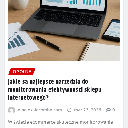
OGÓLNE
Jakie są najlepsze narzędzia do
monitorowania efektywności sklepu
internetowego?
wholesalecombo.com
mar 23, 2026
0
W świecie ecommerce skuteczne monitorowanie