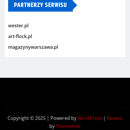
PARTNERZY SERWISU
wester.pl
art-flock.pl
magazynywarszawa.pl
Copyright © 2025 | Powered by
WordPress
|
Newsio
by
ThemeArile